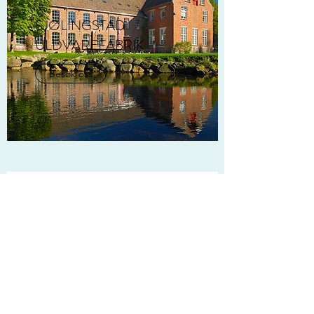
SJØLINGSTAD
ULDVAREFABRIK
Besøk oss
SPILLUM DAMPSAG &
HØVLERI
Besøk oss