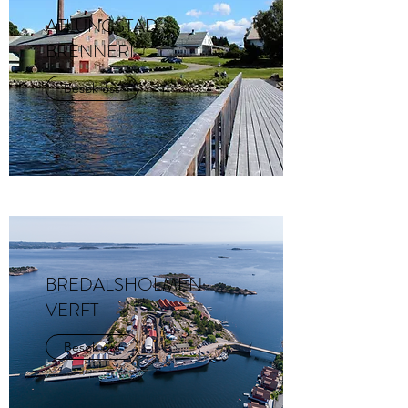
ATLUNGSTAD
BRENNERI
Besøk oss
BREDALSHOLMEN
VERFT
Besøk oss