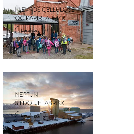
KLEVFOS CELLULOSE
OG PAPIRFABRIKK
Besøk oss
NEPTUN
SILDOLJEFABRIKK
Besøk oss